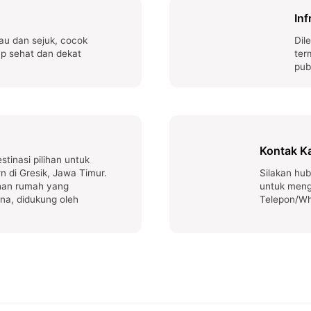
Inf
jau dan sejuk, cocok
Dil
p sehat dan dekat
ter
pub
Kontak K
tinasi pilihan untuk
 di Gresik, Jawa Timur.
Silakan hub
han rumah yang
untuk meng
na, didukung oleh
Telepon/W